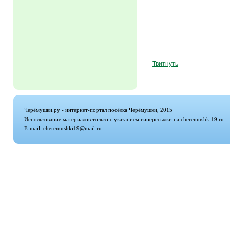
Твитнуть
Черёмушки.ру - интернет-портал посёлка Черёмушки, 2015
Использование материалов только с указанием гиперссылки на
cheremushki19.ru
E-mail:
cheremushki19@mail.ru