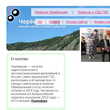
Новости Черёмушек
|
Новости о СШ ГЭС
Чат
|
Афиша
|
Каталог сайтов
|
Кружки и с
О посёлке
Черёмушки — посёлок
гидростроителей и
эксплуатационников крупнейшей в
России Саяно-Шушенской ГЭС,
расположен в 40 километрах от
города Саяногорска в Хакасии.
Официальный статус посёлок
получил в 1974 году. Численность
населения (по Всероссийской
переписи населения 2010 года) —
8373 человек.
Подробнее