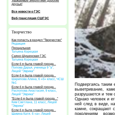
Уважаемые энергетики! Дорогие
друзья!
Все новости о ГЭС
Веб-трансляция СШГЭС
Творчество
Как попасть в раздел "Творчество"
Редакция
Прощальная
Татьяна Корецкая
Саяно-Шушенская ГЭС
Татьяна Корецкая
Если б я была главой города...
Попова Дарья, ученица 9 "а",
Лицей "Эврика"
Если б я была главой города...
Шарипова Алина, 6 «б» класс, ЧСШ
№1
Подвергаясь таким 
Если б я была главой города...
выветривание, кам
Распопова Анастасия, 9 класс,
разрушаются и тем 
Лицей "Эврика"
Однако человек и ег
"Если б я была главой города..."
Ким Светлана, 11 класс, Лицей
ней след в виде, н
"Эврика"
камне, сокращают 
Если б я была главой города...
поколениям возм
Щукина Катя, 6 «а», Лицей