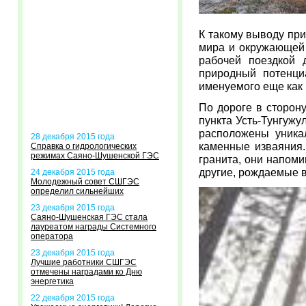
К такому выводу пр
мира и окружающей
рабочей поездкой 
природный потенци
именуемого еще как
По дороге в сторону
пункта Усть-Тунгужу
расположены уника
28 декабря 2015 года
каменные изваяния
Справка о гидрологических
режимах Саяно-Шушенской ГЭС
гранита, они напом
другие, рождаемые 
24 декабря 2015 года
Молодежный совет СШГЭС
определил сильнейших
23 декабря 2015 года
Саяно-Шушенская ГЭС стала
лауреатом награды Системного
оператора
23 декабря 2015 года
Лучшие работники СШГЭС
отмечены наградами ко Дню
энергетика
22 декабря 2015 года