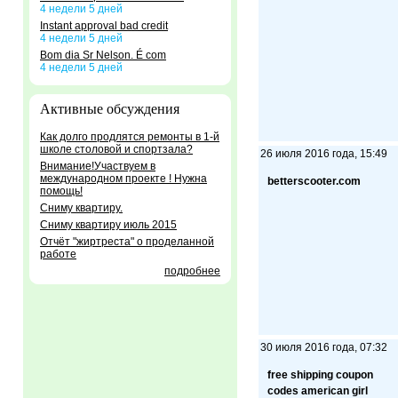
4 недели 5 дней
Instant approval bad credit
4 недели 5 дней
Bom dia Sr Nelson. É com
4 недели 5 дней
Активные обсуждения
Как долго продлятся ремонты в 1-й
школе столовой и спортзала?
26 июля 2016 года, 15:49
Внимание!Участвуем в
международном проекте ! Нужна
betterscooter.com
помощь!
Сниму квартиру.
Сниму квартиру июль 2015
Отчёт "жиртреста" о проделанной
работе
подробнее
30 июля 2016 года, 07:32
free shipping coupon
codes american girl