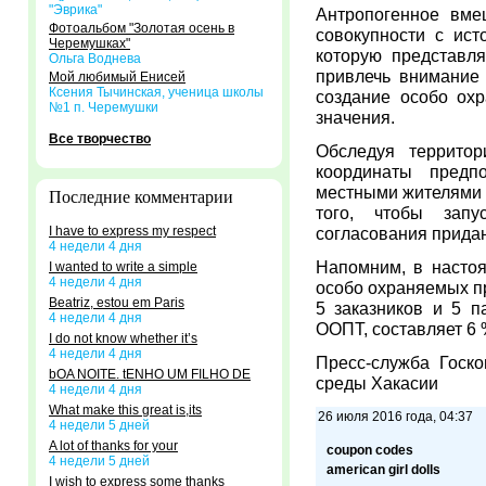
"Эврика"
Антропогенное вме
Фотоальбом "Золотая осень в
совокупности с ист
Черемушках"
которую представл
Ольга Воднева
привлечь внимание 
Мой любимый Енисей
Ксения Тычинская, ученица школы
создание особо ох
№1 п. Черемушки
значения.
Все творчество
Обследуя территор
координаты предп
местными жителями 
Последние комментарии
того, чтобы зап
I have to express my respect
согласования прида
4 недели 4 дня
Напомним, в насто
I wanted to write a simple
4 недели 4 дня
особо охраняемых пр
Beatriz, estou em Paris
5 заказников и 5 
4 недели 4 дня
ООПТ, составляет 6 
I do not know whether it’s
4 недели 4 дня
Пресс-служба Госк
bOA NOITE. tENHO UM FILHO DE
среды Хакасии
4 недели 4 дня
What make this great is,its
26 июля 2016 года, 04:37
4 недели 5 дней
A lot of thanks for your
coupon codes
4 недели 5 дней
american girl dolls
I wish to express some thanks