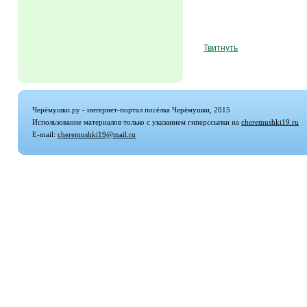
Твитнуть
Черёмушки.ру - интернет-портал посёлка Черёмушки, 2015
Использование материалов только с указанием гиперссылки на
cheremushki19.ru
E-mail:
cheremushki19@mail.ru