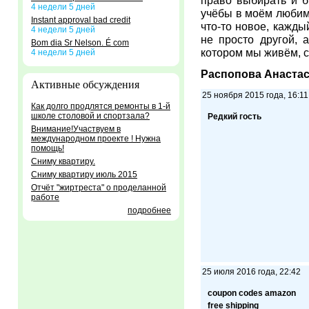
право выбирать и б
4 недели 5 дней
учёбы в моём любимо
Instant approval bad credit
что-то новое, кажды
4 недели 5 дней
не просто другой, 
Bom dia Sr Nelson. É com
котором мы живём, с
4 недели 5 дней
Распопова Анастаси
Активные обсуждения
25 ноября 2015 года, 16:11
Как долго продлятся ремонты в 1-й
школе столовой и спортзала?
Редкий гость
Внимание!Участвуем в
международном проекте ! Нужна
помощь!
Сниму квартиру.
Сниму квартиру июль 2015
Отчёт "жиртреста" о проделанной
работе
подробнее
25 июля 2016 года, 22:42
coupon codes amazon
free shipping