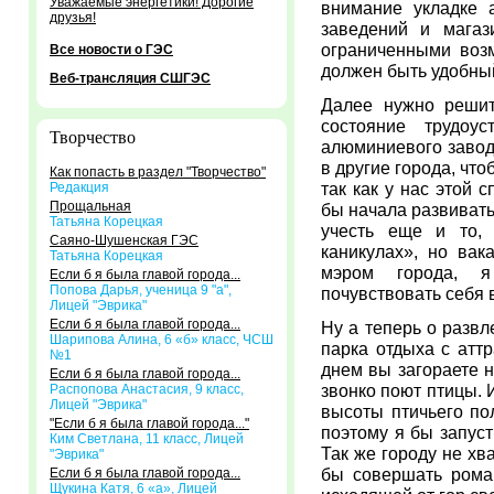
Уважаемые энергетики! Дорогие
внимание укладке 
друзья!
заведений и магаз
ограниченными воз
Все новости о ГЭС
должен быть удобны
Веб-трансляция СШГЭС
Далее нужно решит
состояние трудоу
Творчество
алюминиевого завод
в другие города, чт
Как попасть в раздел "Творчество"
так как у нас этой 
Редакция
Прощальная
бы начала развивать
Татьяна Корецкая
учесть еще и то, 
Саяно-Шушенская ГЭС
каникулах», но вак
Татьяна Корецкая
мэром города, я
Если б я была главой города...
Попова Дарья, ученица 9 "а",
почувствовать себя 
Лицей "Эврика"
Если б я была главой города...
Ну а теперь о развл
Шарипова Алина, 6 «б» класс, ЧСШ
парка отдыха с атт
№1
днем вы загораете н
Если б я была главой города...
звонко поют птицы. 
Распопова Анастасия, 9 класс,
Лицей "Эврика"
высоты птичьего по
"Если б я была главой города..."
поэтому я бы запуст
Ким Светлана, 11 класс, Лицей
Так же городу не хв
"Эврика"
бы совершать рома
Если б я была главой города...
Щукина Катя, 6 «а», Лицей