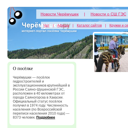
Новости Черёмушек
|
Новости о СШ ГЭС
Чат
|
Афиша
|
Каталог сайтов
|
Кружки и с
О посёлке
Черёмушки — посёлок
гидростроителей и
эксплуатационников крупнейшей в
России Саяно-Шушенской ГЭС,
расположен в 40 километрах от
города Саяногорска в Хакасии.
Официальный статус посёлок
получил в 1974 году. Численность
населения (по Всероссийской
переписи населения 2010 года) —
8373 человек.
Подробнее