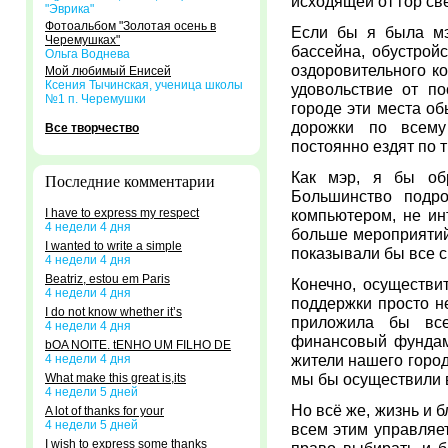
исходящей от гор св
"Эврика"
Фотоальбом "Золотая осень в
Если бы я была мэ
Черемушках"
бассейна, обустрой
Ольга Воднева
оздоровительного к
Мой любимый Енисей
Ксения Тычинская, ученица школы
удовольствие от п
№1 п. Черемушки
городе эти места об
дорожки по всему
Все творчество
постоянно ездят по 
Как мэр, я бы об
Последние комментарии
Большинство подро
I have to express my respect
компьютером, не ин
4 недели 4 дня
больше мероприятий
I wanted to write a simple
показывали бы все с
4 недели 4 дня
Beatriz, estou em Paris
Конечно, осуществи
4 недели 4 дня
поддержки просто не
I do not know whether it’s
приложила бы все
4 недели 4 дня
финансовый фундаме
bOA NOITE. tENHO UM FILHO DE
жители нашего город
4 недели 4 дня
мы бы осуществили в
What make this great is,its
4 недели 5 дней
Но всё же, жизнь и б
A lot of thanks for your
4 недели 5 дней
всем этим управляет
I wish to express some thanks