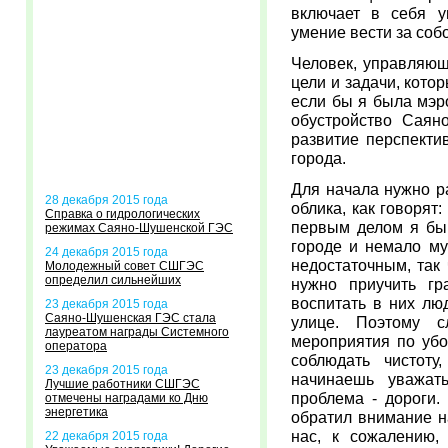
включает в себя у
умение вести за соб
Человек, управляющ
цели и задачи, кото
если бы я была мэр
обустройство Саяно
развитие перспекти
города.
Для начала нужно р
28 декабря 2015 года
облика, как говорят
Справка о гидрологических
первым делом я бы 
режимах Саяно-Шушенской ГЭС
городе и немало му
24 декабря 2015 года
недостаточным, так 
Молодежный совет СШГЭС
определил сильнейших
нужно приучить гр
воспитать в них лю
23 декабря 2015 года
Саяно-Шушенская ГЭС стала
улице. Поэтому с
лауреатом награды Системного
мероприятия по убо
оператора
соблюдать чистоту
23 декабря 2015 года
начинаешь уважат
Лучшие работники СШГЭС
проблема - дороги.
отмечены наградами ко Дню
энергетика
обратил внимание н
нас, к сожалению, 
22 декабря 2015 года