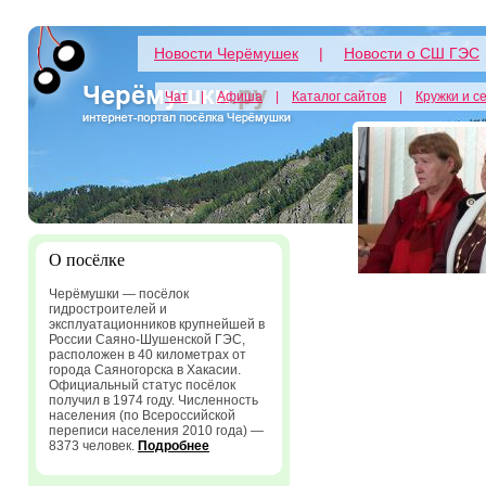
Новости Черёмушек
|
Новости о СШ ГЭС
Чат
|
Афиша
|
Каталог сайтов
|
Кружки и с
О посёлке
Черёмушки — посёлок
гидростроителей и
эксплуатационников крупнейшей в
России Саяно-Шушенской ГЭС,
расположен в 40 километрах от
города Саяногорска в Хакасии.
Официальный статус посёлок
получил в 1974 году. Численность
населения (по Всероссийской
переписи населения 2010 года) —
8373 человек.
Подробнее