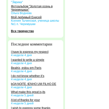
"Эврика"
Фотоальбом "Золотая осень в
Черемушках"
Ольга Воднева
Мой любимый Енисей
Ксения Тычинская, ученица школы
№1 п. Черемушки
Все творчество
Последние комментарии
I have to express my respect
4 недели 4 дня
I wanted to write a simple
4 недели 4 дня
Beatriz, estou em Paris
4 недели 4 дня
I do not know whether it’s
4 недели 4 дня
bOA NOITE. tENHO UM FILHO DE
4 недели 4 дня
What make this great is,its
4 недели 5 дней
A lot of thanks for your
4 недели 5 дней
I wish to express some thanks