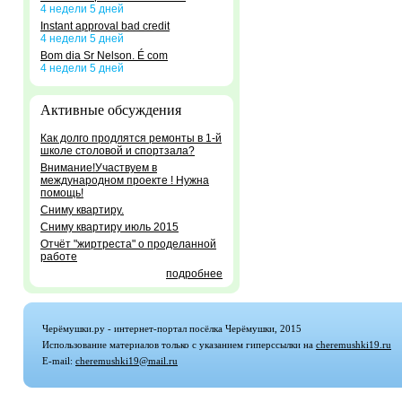
4 недели 5 дней
Instant approval bad credit
4 недели 5 дней
Bom dia Sr Nelson. É com
4 недели 5 дней
Активные обсуждения
Как долго продлятся ремонты в 1-й
школе столовой и спортзала?
Внимание!Участвуем в
международном проекте ! Нужна
помощь!
Сниму квартиру.
Сниму квартиру июль 2015
Отчёт "жиртреста" о проделанной
работе
подробнее
Черёмушки.ру - интернет-портал посёлка Черёмушки, 2015
Использование материалов только с указанием гиперссылки на
cheremushki19.ru
E-mail:
cheremushki19@mail.ru