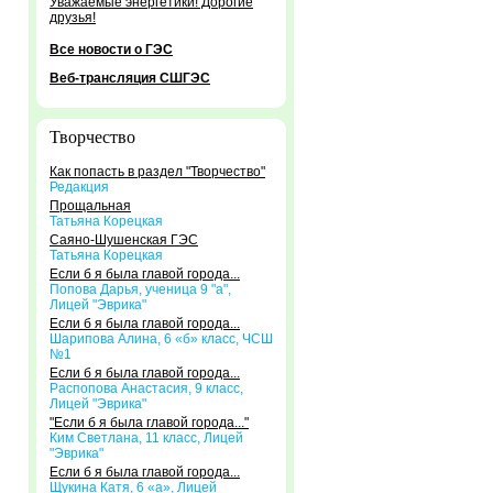
Уважаемые энергетики! Дорогие
друзья!
Все новости о ГЭС
Веб-трансляция СШГЭС
Творчество
Как попасть в раздел "Творчество"
Редакция
Прощальная
Татьяна Корецкая
Саяно-Шушенская ГЭС
Татьяна Корецкая
Если б я была главой города...
Попова Дарья, ученица 9 "а",
Лицей "Эврика"
Если б я была главой города...
Шарипова Алина, 6 «б» класс, ЧСШ
№1
Если б я была главой города...
Распопова Анастасия, 9 класс,
Лицей "Эврика"
"Если б я была главой города..."
Ким Светлана, 11 класс, Лицей
"Эврика"
Если б я была главой города...
Щукина Катя, 6 «а», Лицей